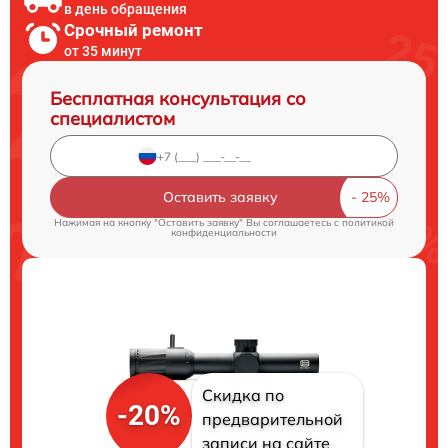
в день обращения
Срочный ремонт
от 35 минут
Бесплатная консультация со
специалистом
Оставить заявку
Нажимая на кнопку "Оставить заявку" Вы соглашаетесь c
политикой
конфиденциальности
Скидка по
-20%
предварительной
записи на сайте