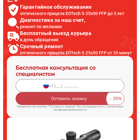
Гарантийное обслуживание
оптического прицела EOTech 5-25x50 FFP до 3 лет
Диагностика за наш счет,
ремонт по желанию
Бесплатный выезд курьера
в день обращения
Срочный ремонт
оптического прицела EOTech 5-25x50 FFP от 35 минут
Бесплатная консультация со
специалистом
Оставить заявку
Нажимая на кнопку "Оставить заявку" Вы соглашаетесь c
политикой
конфиденциальности