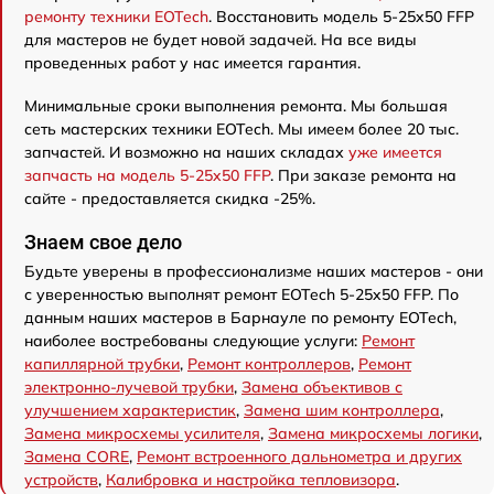
ремонту техники EOTech
. Восстановить модель 5-25x50 FFP
для мастеров не будет новой задачей. На все виды
проведенных работ у нас имеется гарантия.
Минимальные сроки выполнения ремонта. Мы большая
сеть мастерских техники EOTech. Мы имеем более 20 тыс.
запчастей. И возможно на наших складах
уже имеется
запчасть на модель 5-25x50 FFP
. При заказе ремонта на
сайте - предоставляется скидка -25%.
Знаем свое дело
Будьте уверены в профессионализме наших мастеров - они
с уверенностью выполнят ремонт EOTech 5-25x50 FFP. По
данным наших мастеров в Барнауле по ремонту EOTech,
наиболее востребованы следующие услуги:
Ремонт
капиллярной трубки
,
Ремонт контроллеров
,
Ремонт
электронно-лучевой трубки
,
Замена объективов с
улучшением характеристик
,
Замена шим контроллера
,
Замена микросхемы усилителя
,
Замена микросхемы логики
,
Замена CORE
,
Ремонт встроенного дальнометра и других
устройств
,
Калибровка и настройка тепловизора
.