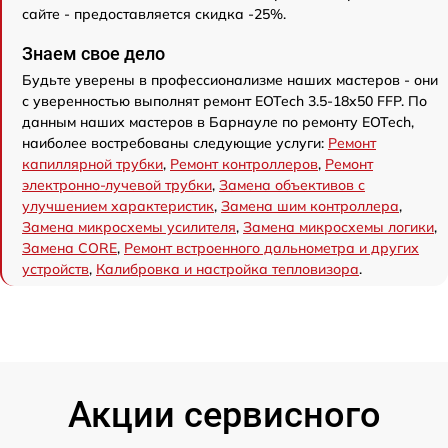
сайте - предоставляется скидка -25%.
Знаем свое дело
Будьте уверены в профессионализме наших мастеров - они
с уверенностью выполнят ремонт EOTech 3.5-18x50 FFP. По
данным наших мастеров в Барнауле по ремонту EOTech,
наиболее востребованы следующие услуги:
Ремонт
капиллярной трубки
,
Ремонт контроллеров
,
Ремонт
электронно-лучевой трубки
,
Замена объективов с
улучшением характеристик
,
Замена шим контроллера
,
Замена микросхемы усилителя
,
Замена микросхемы логики
,
Замена CORE
,
Ремонт встроенного дальнометра и других
устройств
,
Калибровка и настройка тепловизора
.
Акции сервисного