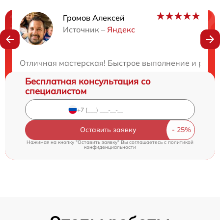
Громов Алексей
Нужна консультация?
Источник –
Яндекс
Закажите бесплатную консультацию
Отличная мастерская! Быстрое выполнение и разум
Бесплатная консультация со
специалистом
Оставить заявку
Нажимая на кнопку "Оставить заявку" Вы соглашаетесь c
политикой
конфиденциальности