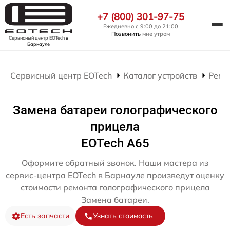
+7 (800) 301-97-75
Ежедневно с 9:00 до 21:00
Позвонить
мне утром
Сервисный центр EOTech
в
Барнауле
Сервисный центр EOTech
Каталог устройств
Ремо
Замена батареи голографического
прицела
EOTech A65
Оформите обратный звонок. Наши мастера из
сервис-центра EOTech в Барнауле произведут оценку
стоимости ремонта голографического прицела
Замена батареи.
Есть запчасти
Узнать стоимость