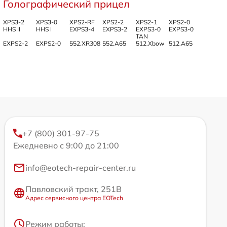
Голографический прицел
XPS3-2
XPS3-0
XPS2-RF
XPS2-2
XPS2-1
XPS2-0
HHS II
HHS I
EXPS3-4
EXPS3-2
EXPS3-0
EXPS3-0
TAN
EXPS2-2
EXPS2-0
552.XR308
552.A65
512.Xbow
512.A65
+7 (800) 301-97-75
Ежедневно с 9:00 до 21:00
info@eotech-repair-center.ru
Павловский тракт, 251В
Адрес сервисного центра EOTech
Режим работы: